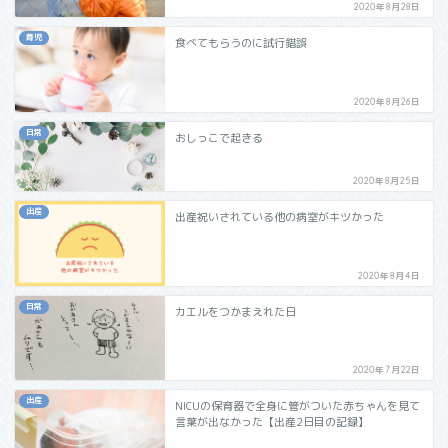
2020年8月28日
育児
食べてもらうのに試行錯誤
2020年8月26日
日常
おしっこで起きる
2020年8月25日
出産
出産祝いされている他の病室がキツかった
2020年8月4日
日常
カエルをつかまえれた日
2020年7月22日
出産
NICUの保育器で全身に管がついた赤ちゃんを見て
言葉が出なかった【出産2日目の記録】