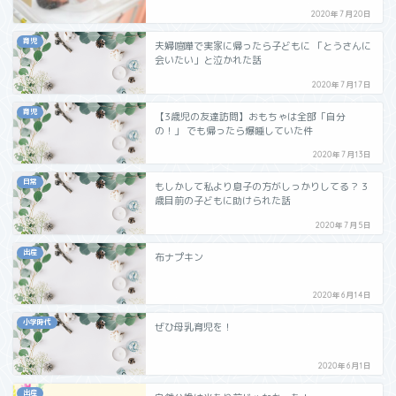
2020年7月20日
育児
夫婦喧嘩で実家に帰ったら子どもに 「とうさんに
会いたい」と泣かれた話
2020年7月17日
育児
【3歳児の友達訪問】おもちゃは全部「自分
の！」 でも帰ったら爆睡していた件
2020年7月13日
日常
もしかして私より息子の方がしっかりしてる？ 3
歳目前の子どもに助けられた話
2020年7月5日
出産
布ナプキン
2020年6月14日
小学時代
ぜひ母乳育児を！
2020年6月1日
出産