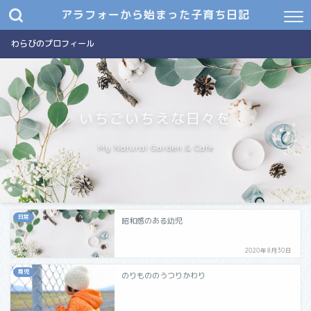
アラフォーから始まった子育ち日記
わらびのプロフィール
いちごいちえな日々を
My Natural Garden & Cafe
日常
昭和感のある幼児
2020年8月30日
育児
のりもののうつりかわり