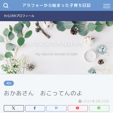
アラフォーから始まった子育ち日記
わらびのプロフィール
いちごいちえな日々を
My Natural Garden & Cafe
育児
おかあさん おこってんのよ
2021年2月20日