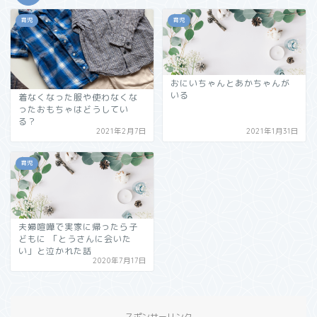
育児
育児
おにいちゃんとあかちゃんが
いる
着なくなった服や使わなくな
ったおもちゃはどうしてい
る？
2021年2月7日
2021年1月31日
育児
夫婦喧嘩で実家に帰ったら子
どもに 「とうさんに会いた
い」と泣かれた話
2020年7月17日
スポンサーリンク