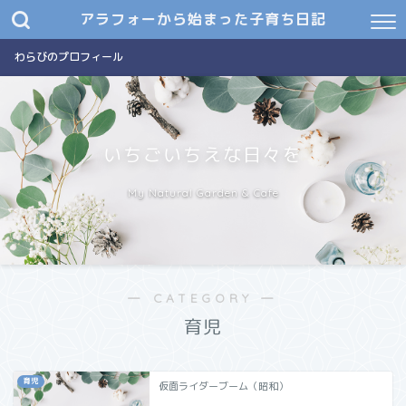
アラフォーから始まった子育ち日記
わらびのプロフィール
いちごいちえな日々を
My Natural Garden & Cafe
― CATEGORY ―
育児
育児
仮面ライダーブーム（昭和）