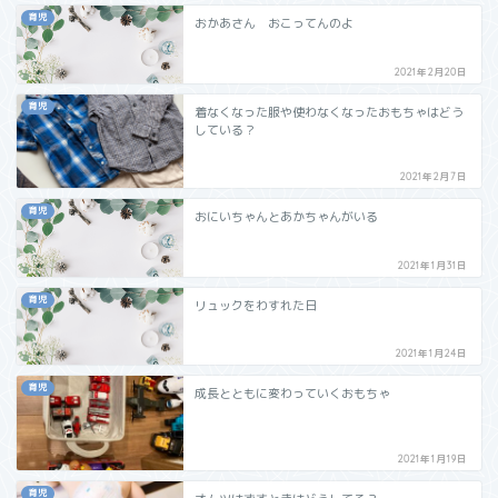
育児
おかあさん おこってんのよ
2021年2月20日
育児
着なくなった服や使わなくなったおもちゃはどう
している？
2021年2月7日
育児
おにいちゃんとあかちゃんがいる
2021年1月31日
育児
リュックをわすれた日
2021年1月24日
育児
成長とともに変わっていくおもちゃ
2021年1月19日
育児