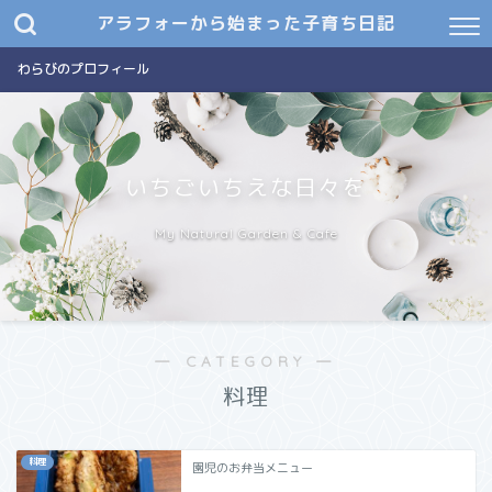
アラフォーから始まった子育ち日記
わらびのプロフィール
いちごいちえな日々を
My Natural Garden & Cafe
― CATEGORY ―
料理
料理
園児のお弁当メニュー