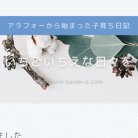
アラフォーから始まった子育ち日記
いちごいちえな日々を
My Natural Garden & Cafe
ました