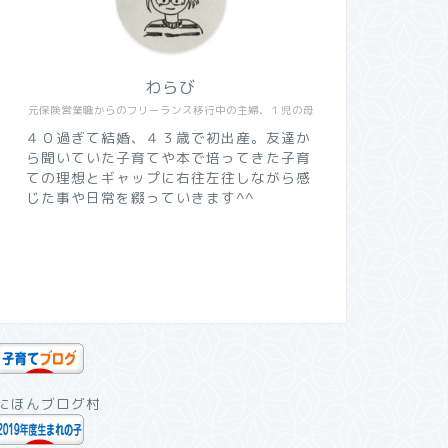
わらび
元保険営業職からのフリーランス移行中の主婦、１児の母
４０過ぎて結婚、４３歳で初出産。友達か
ら聞いていた子育てや本で培ってきた子育
ての理想とギャップに右往左往しながら感
じた事や日常を綴っていきます^^
にほんブログ村