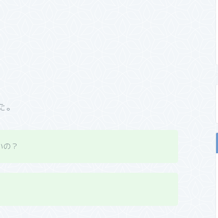
た。
いの？